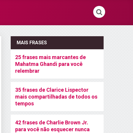
MAIS FRASES
25 frases mais marcantes de
Mahatma Ghandi para você
relembrar
35 frases de Clarice Lispector
mais compartilhadas de todos os
tempos
42 frases de Charlie Brown Jr.
para você não esquecer nunca