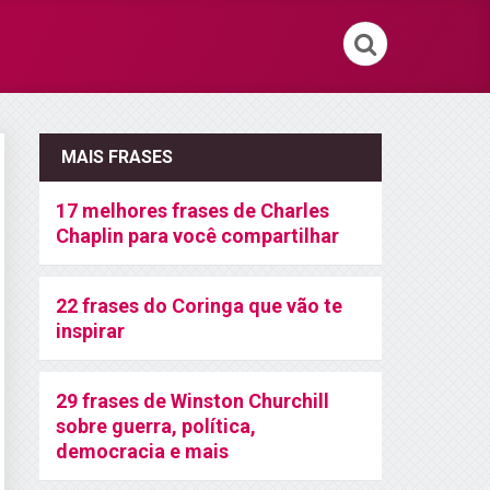
MAIS FRASES
17 melhores frases de Charles
Chaplin para você compartilhar
22 frases do Coringa que vão te
inspirar
29 frases de Winston Churchill
sobre guerra, política,
democracia e mais