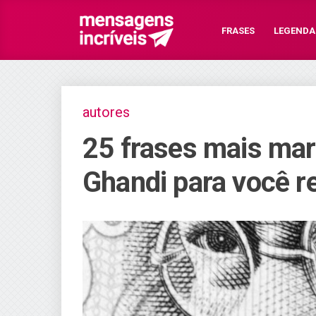
FRASES
LEGENDA
autores
25 frases mais ma
Ghandi para você r