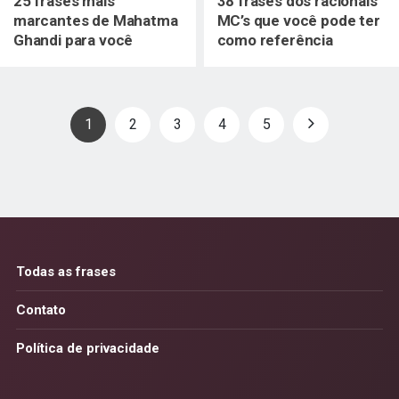
25 frases mais
38 frases dos racionais
marcantes de Mahatma
MC’s que você pode ter
Ghandi para você
como referência
relembrar
Paginação
1
2
3
4
5
de
posts
Todas as frases
Contato
Política de privacidade