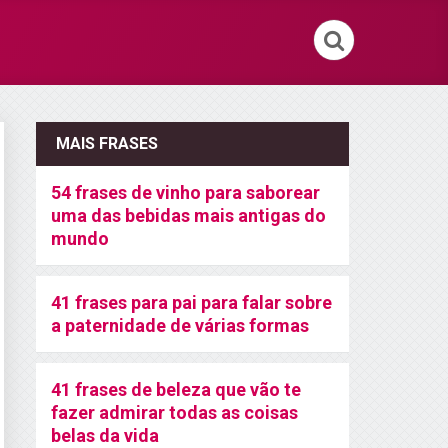
MAIS FRASES
54 frases de vinho para saborear
uma das bebidas mais antigas do
mundo
41 frases para pai para falar sobre
a paternidade de várias formas
41 frases de beleza que vão te
fazer admirar todas as coisas
belas da vida