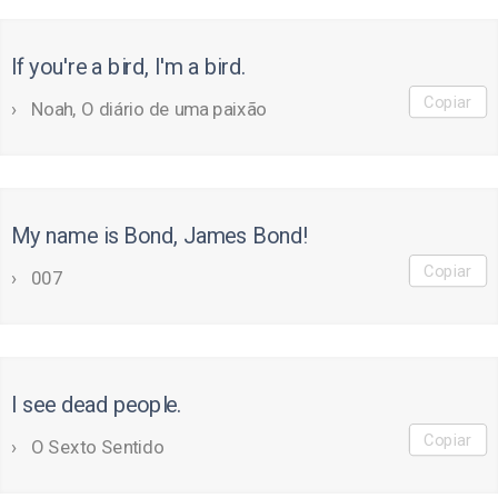
If you're a bird, I'm a bird.
Copiar
Noah, O diário de uma paixão
My name is Bond, James Bond!
Copiar
007
I see dead people.
Copiar
O Sexto Sentido