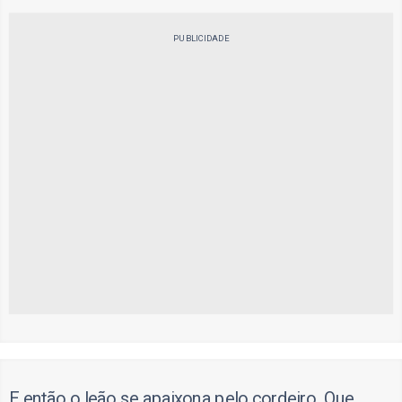
PUBLICIDADE
E então o leão se apaixona pelo cordeiro. Que