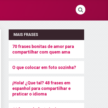
MAIS FRASES
70 frases bonitas de amor para
compartilhar com quem ama
O que colocar em foto sozinha?
¡Hola! ¿Que tal? 48 frases em
espanhol para compartilhar e
praticar o idioma