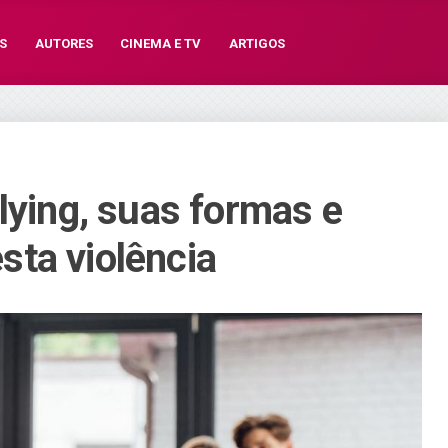
S
AUTORES
CINEMA E TV
ARTIGOS
lying, suas formas e
ta violência