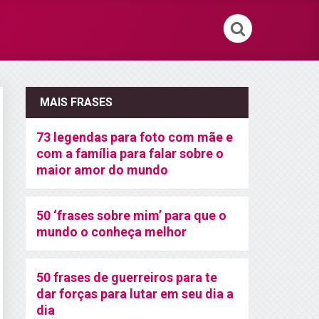
MAIS FRASES
73 legendas para foto com mãe e
com a família para falar sobre o
maior amor do mundo
50 ‘frases sobre mim’ para que o
mundo o conheça melhor
50 frases de guerreiros para te
dar forças para lutar em seu dia a
dia