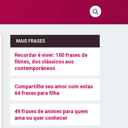
MAIS FRASES
Recordar é viver: 100 frases de
filmes, dos clássicos aos
contemporâneos
Compartilhe seu amor com estas
64 frases para filha
49 frases de animes para quem
ama ou quer conhecer