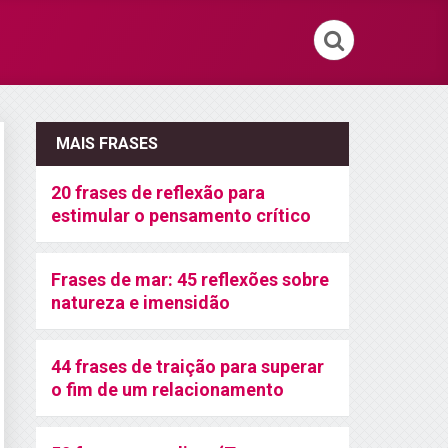
MAIS FRASES
20 frases de reflexão para
estimular o pensamento crítico
Frases de mar: 45 reflexões sobre
natureza e imensidão
44 frases de traição para superar
o fim de um relacionamento