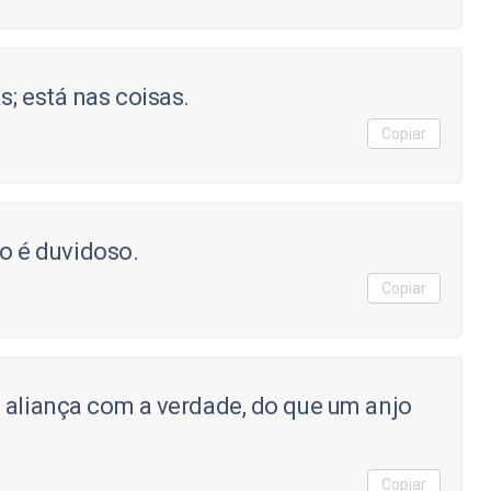
; está nas coisas.
Copiar
do é duvidoso.
Copiar
 aliança com a verdade, do que um anjo
Copiar