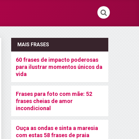
MAIS FRASES
60 frases de impacto poderosas
para ilustrar momentos únicos da
vida
Frases para foto com mãe: 52
frases cheias de amor
incondicional
Ouça as ondas e sinta a maresia
com estas 58 frases de praia