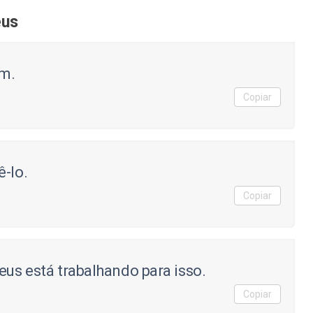
eus
am.
Copiar
ê-lo.
Copiar
eus está trabalhando para isso.
Copiar