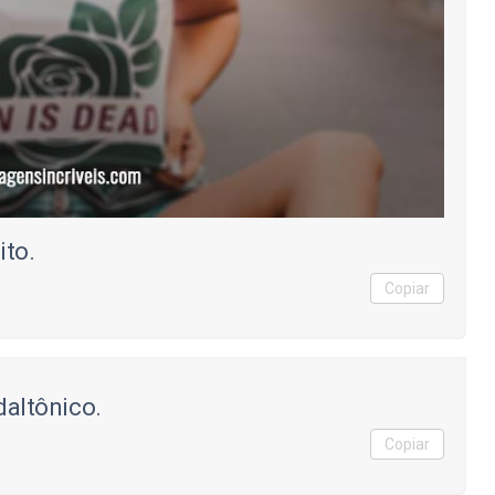
ito.
Copiar
 daltônico.
Copiar