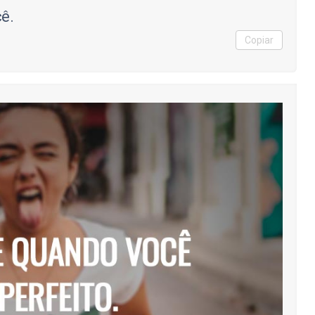
ê.
Copiar