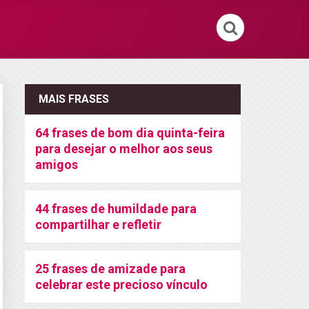
MAIS FRASES
64 frases de bom dia quinta-feira
para desejar o melhor aos seus
amigos
44 frases de humildade para
compartilhar e refletir
25 frases de amizade para
celebrar este precioso vínculo