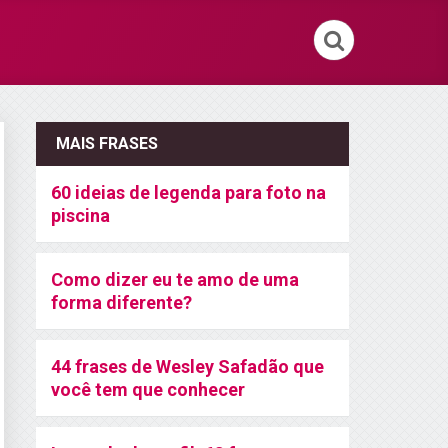
MAIS FRASES
60 ideias de legenda para foto na
piscina
Como dizer eu te amo de uma
forma diferente?
44 frases de Wesley Safadão que
você tem que conhecer