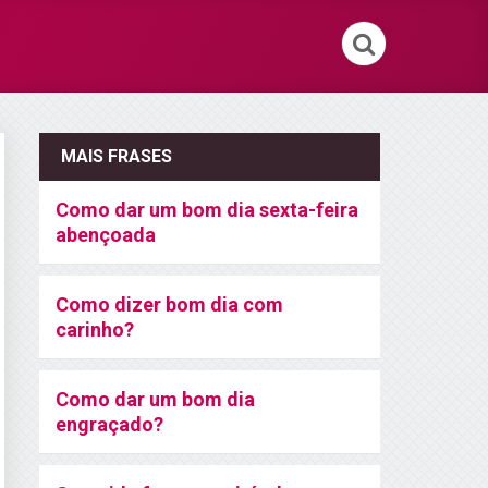
MAIS FRASES
Como dar um bom dia sexta-feira
abençoada
Como dizer bom dia com
carinho?
Como dar um bom dia
engraçado?