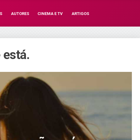
S
AUTORES
CINEMA E TV
ARTIGOS
 está.