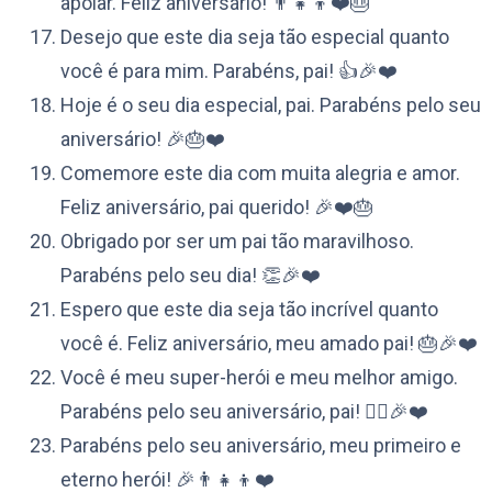
apoiar. Feliz aniversário! 👨‍👧‍👦❤️🎂
Desejo que este dia seja tão especial quanto
você é para mim. Parabéns, pai! 👍🎉❤️
Hoje é o seu dia especial, pai. Parabéns pelo seu
aniversário! 🎉🎂❤️
Comemore este dia com muita alegria e amor.
Feliz aniversário, pai querido! 🎉❤️🎂
Obrigado por ser um pai tão maravilhoso.
Parabéns pelo seu dia! 👏🎉❤️
Espero que este dia seja tão incrível quanto
você é. Feliz aniversário, meu amado pai! 🎂🎉❤️
Você é meu super-herói e meu melhor amigo.
Parabéns pelo seu aniversário, pai! 🦸‍♂️🎉❤️
Parabéns pelo seu aniversário, meu primeiro e
eterno herói! 🎉👨‍👧‍👦❤️