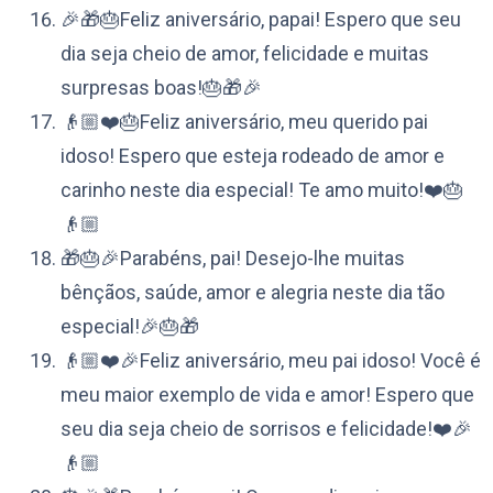
🎉🎁🎂Feliz aniversário, papai! Espero que seu
dia seja cheio de amor, felicidade e muitas
surpresas boas!🎂🎁🎉
👴🏼❤️🎂Feliz aniversário, meu querido pai
idoso! Espero que esteja rodeado de amor e
carinho neste dia especial! Te amo muito!❤️🎂
👴🏼
🎁🎂🎉Parabéns, pai! Desejo-lhe muitas
bênçãos, saúde, amor e alegria neste dia tão
especial!🎉🎂🎁
👴🏼❤️🎉Feliz aniversário, meu pai idoso! Você é
meu maior exemplo de vida e amor! Espero que
seu dia seja cheio de sorrisos e felicidade!❤️🎉
👴🏼