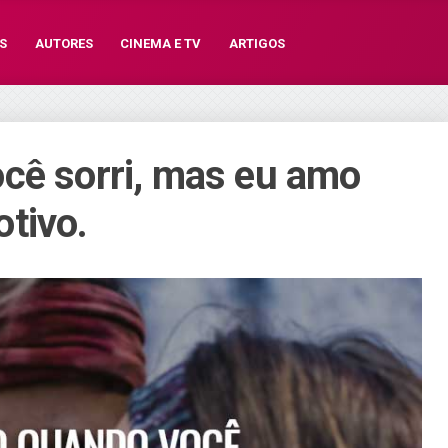
S
AUTORES
CINEMA E TV
ARTIGOS
cê sorri, mas eu amo
tivo.