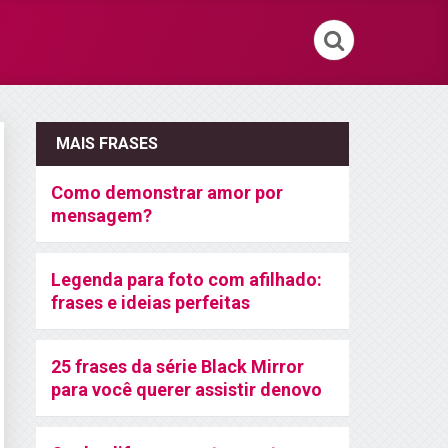
MAIS FRASES
Como demonstrar amor por
mensagem?
Legenda para foto com afilhado:
frases e ideias perfeitas
25 frases da série Black Mirror
para você querer assistir denovo