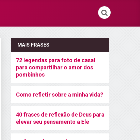
MAIS FRASES
72 legendas para foto de casal
para compartilhar o amor dos
pombinhos
Como refletir sobre a minha vida?
40 frases de reflexão de Deus para
elevar seu pensamento a Ele