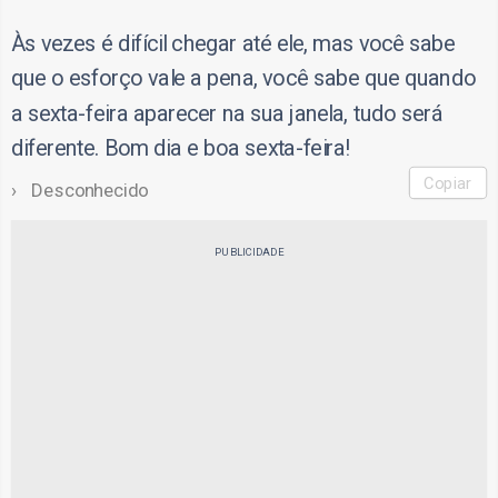
Às vezes é difícil chegar até ele, mas você sabe
que o esforço vale a pena, você sabe que quando
a sexta-feira aparecer na sua janela, tudo será
diferente. Bom dia e boa sexta-feira!
Copiar
Desconhecido
PUBLICIDADE