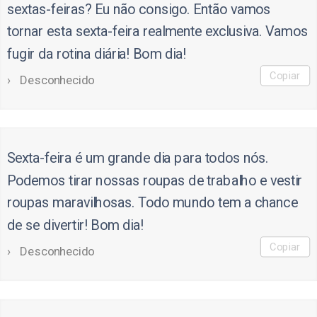
sextas-feiras? Eu não consigo. Então vamos
tornar esta sexta-feira realmente exclusiva. Vamos
fugir da rotina diária! Bom dia!
Copiar
Desconhecido
Sexta-feira é um grande dia para todos nós.
Podemos tirar nossas roupas de trabalho e vestir
roupas maravilhosas. Todo mundo tem a chance
de se divertir! Bom dia!
Copiar
Desconhecido