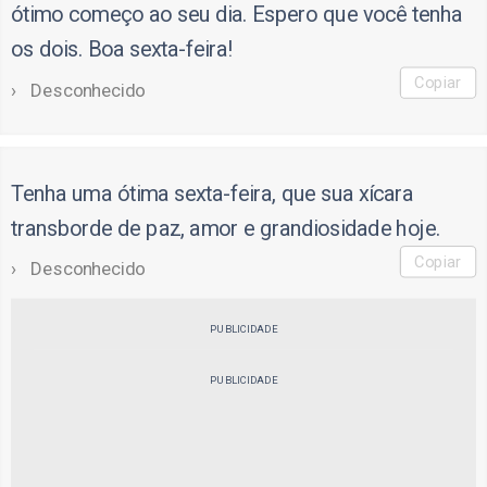
ótimo começo ao seu dia. Espero que você tenha
os dois. Boa sexta-feira!
Copiar
Desconhecido
Tenha uma ótima sexta-feira, que sua xícara
transborde de paz, amor e grandiosidade hoje.
Copiar
Desconhecido
PUBLICIDADE
PUBLICIDADE