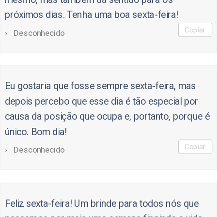
próximos dias. Tenha uma boa sexta-feira!
Copiar
Desconhecido
Eu gostaria que fosse sempre sexta-feira, mas
depois percebo que esse dia é tão especial por
causa da posição que ocupa e, portanto, porque é
único. Bom dia!
Copiar
Desconhecido
Feliz sexta-feira! Um brinde para todos nós que