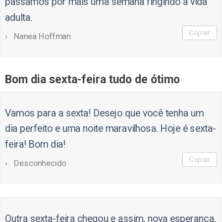
passamos por mais uma semana fingindo a vida
adulta.
Copiar
Nanea Hoffman
Bom dia sexta-feira tudo de ótimo
Vamos para a sexta! Desejo que você tenha um
dia perfeito e uma noite maravilhosa. Hoje é sexta-
feira! Bom dia!
Copiar
Desconhecido
Outra sexta-feira chegou e assim, nova esperança.