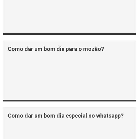
Como dar um bom dia para o mozão?
Como dar um bom dia especial no whatsapp?