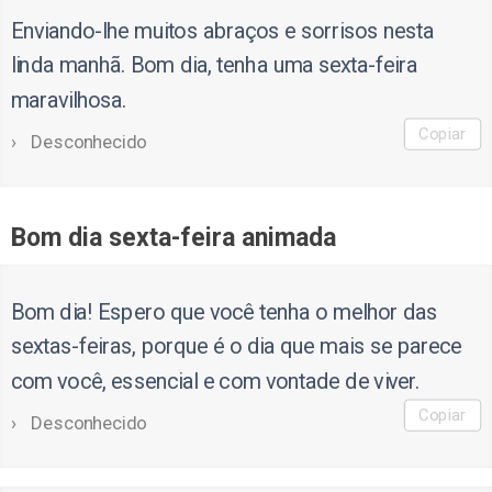
Enviando-lhe muitos abraços e sorrisos nesta
linda manhã. Bom dia, tenha uma sexta-feira
maravilhosa.
Copiar
Desconhecido
Bom dia sexta-feira animada
Bom dia! Espero que você tenha o melhor das
sextas-feiras, porque é o dia que mais se parece
com você, essencial e com vontade de viver.
Copiar
Desconhecido