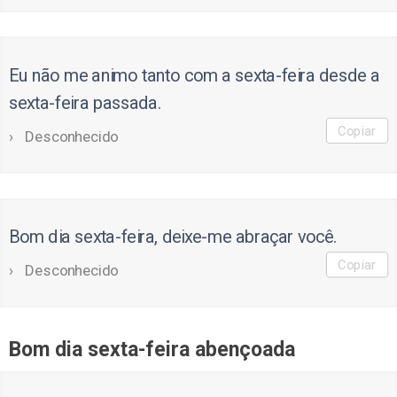
Eu não me animo tanto com a sexta-feira desde a
sexta-feira passada.
Copiar
Desconhecido
Bom dia sexta-feira, deixe-me abraçar você.
Copiar
Desconhecido
Bom dia sexta-feira abençoada