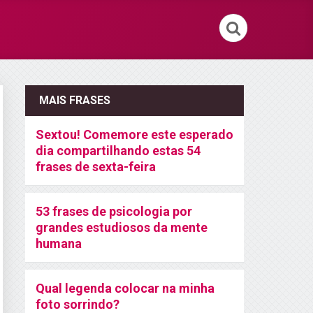
MAIS FRASES
Sextou! Comemore este esperado
dia compartilhando estas 54
frases de sexta-feira
53 frases de psicologia por
grandes estudiosos da mente
humana
Qual legenda colocar na minha
foto sorrindo?