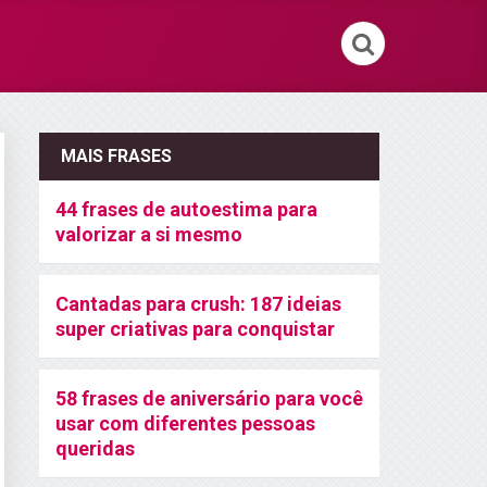
MAIS FRASES
44 frases de autoestima para
valorizar a si mesmo
Cantadas para crush: 187 ideias
super criativas para conquistar
58 frases de aniversário para você
usar com diferentes pessoas
queridas