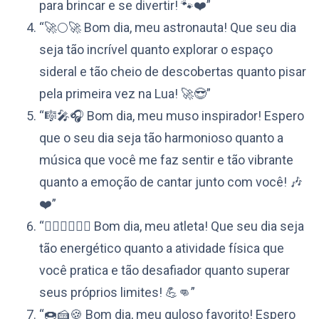
para brincar e se divertir! 🐾❤️”
“🚀🌕🚀 Bom dia, meu astronauta! Que seu dia
seja tão incrível quanto explorar o espaço
sideral e tão cheio de descobertas quanto pisar
pela primeira vez na Lua! 🚀😎”
“🎼🎤🎧 Bom dia, meu muso inspirador! Espero
que o seu dia seja tão harmonioso quanto a
música que você me faz sentir e tão vibrante
quanto a emoção de cantar junto com você! 🎶
❤️”
“🏃‍♀️🏋️‍♂️🤸‍♂️ Bom dia, meu atleta! Que seu dia seja
tão energético quanto a atividade física que
você pratica e tão desafiador quanto superar
seus próprios limites! 💪👊”
“🍩🍰🍪 Bom dia, meu guloso favorito! Espero