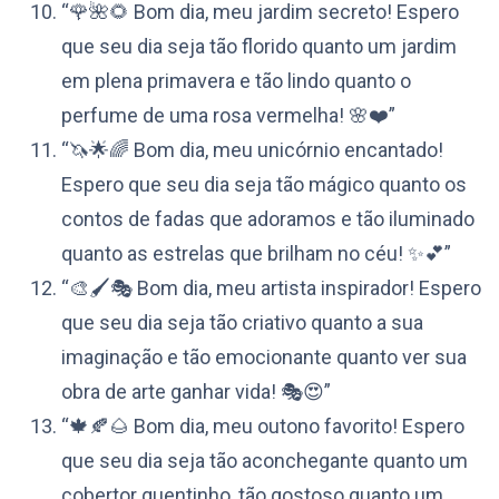
“🌹🌺🌻 Bom dia, meu jardim secreto! Espero
que seu dia seja tão florido quanto um jardim
em plena primavera e tão lindo quanto o
perfume de uma rosa vermelha! 🌸❤️”
“🦄🌟🌈 Bom dia, meu unicórnio encantado!
Espero que seu dia seja tão mágico quanto os
contos de fadas que adoramos e tão iluminado
quanto as estrelas que brilham no céu! ✨💕”
“🎨🖌️🎭 Bom dia, meu artista inspirador! Espero
que seu dia seja tão criativo quanto a sua
imaginação e tão emocionante quanto ver sua
obra de arte ganhar vida! 🎭😍”
“🍁🍂🌰 Bom dia, meu outono favorito! Espero
que seu dia seja tão aconchegante quanto um
cobertor quentinho, tão gostoso quanto um