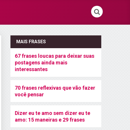
MAIS FRASES
67 frases loucas para deixar suas
postagens ainda mais
interessantes
70 frases reflexivas que vão fazer
você pensar
Dizer eu te amo sem dizer eu te
amo: 15 maneiras e 29 frases