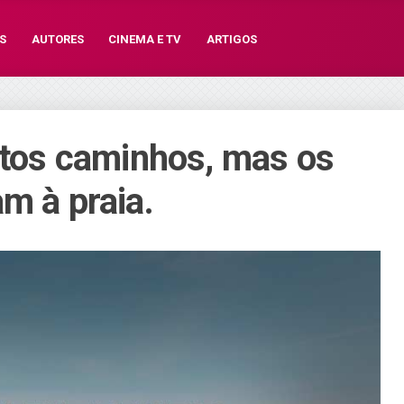
S
AUTORES
CINEMA E TV
ARTIGOS
uitos caminhos, mas os
m à praia.