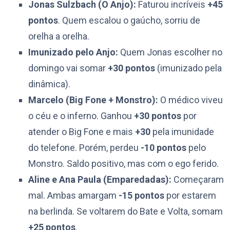
Jonas Sulzbach (O Anjo):
Faturou incríveis
+45
pontos
. Quem escalou o gaúcho, sorriu de
orelha a orelha.
Imunizado pelo Anjo:
Quem Jonas escolher no
domingo vai somar
+30 pontos
(imunizado pela
dinâmica).
Marcelo (Big Fone + Monstro):
O médico viveu
o céu e o inferno. Ganhou
+30 pontos
por
atender o Big Fone e mais
+30
pela imunidade
do telefone. Porém, perdeu
-10 pontos
pelo
Monstro. Saldo positivo, mas com o ego ferido.
Aline e Ana Paula (Emparedadas):
Começaram
mal. Ambas amargam
-15 pontos
por estarem
na berlinda. Se voltarem do Bate e Volta, somam
+25 pontos
.