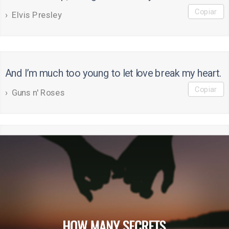
Copiar
Elvis Presley
And I’m much too young to let love break my heart.
Copiar
Guns n' Roses