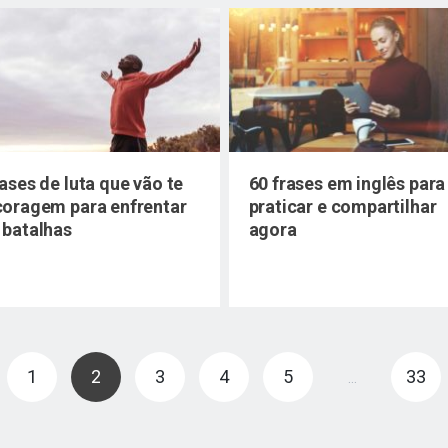
rases de luta que vão te
60 frases em inglês para
coragem para enfrentar
praticar e compartilhar
 batalhas
agora
1
2
3
4
5
33
…