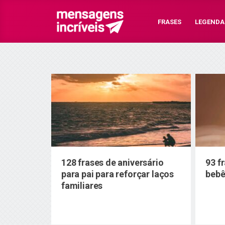
FRASES
LEGENDA
128 frases de aniversário
93 f
para pai para reforçar laços
bebê
familiares