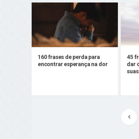
160 frases de perda para
45 f
encontrar esperança na dor
dar 
suas
Paginação
de
posts