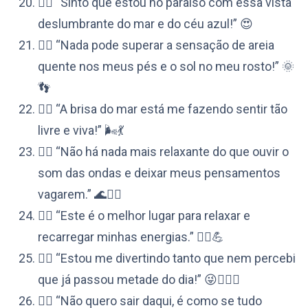
👉🏼 “Sinto que estou no paraíso com essa vista
deslumbrante do mar e do céu azul!” 😍
👉🏼 “Nada pode superar a sensação de areia
quente nos meus pés e o sol no meu rosto!” 🌞
👣
👉🏼 “A brisa do mar está me fazendo sentir tão
livre e viva!” 🌬️💃
👉🏼 “Não há nada mais relaxante do que ouvir o
som das ondas e deixar meus pensamentos
vagarem.” 🌊🧘‍♀️
👉🏼 “Este é o melhor lugar para relaxar e
recarregar minhas energias.” 💆‍♀️💪
👉🏼 “Estou me divertindo tanto que nem percebi
que já passou metade do dia!” 😜🏊‍♀️🌅
👉🏼 “Não quero sair daqui, é como se tudo