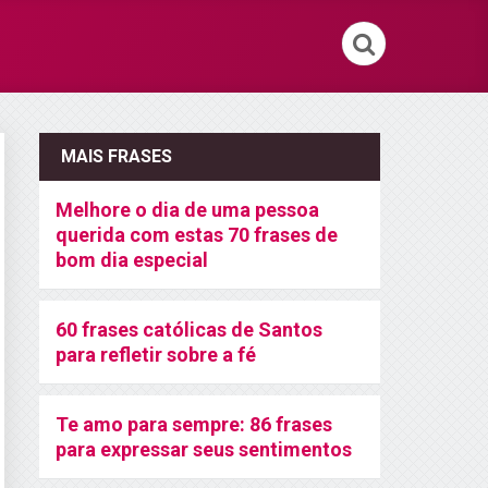
MAIS FRASES
Melhore o dia de uma pessoa
querida com estas 70 frases de
bom dia especial
60 frases católicas de Santos
para refletir sobre a fé
Te amo para sempre: 86 frases
para expressar seus sentimentos