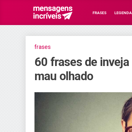
FRASES
LEGENDA
frases
60 frases de inveja
mau olhado