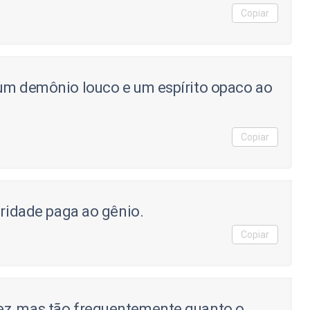
Copiar
 um demônio louco e um espírito opaco ao
Copiar
cridade paga ao gênio.
Copiar
ez, mas tão frequentemente quanto o