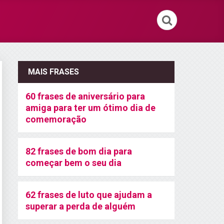
MAIS FRASES
60 frases de aniversário para
amiga para ter um ótimo dia de
comemoração
82 frases de bom dia para
começar bem o seu dia
62 frases de luto que ajudam a
superar a perda de alguém