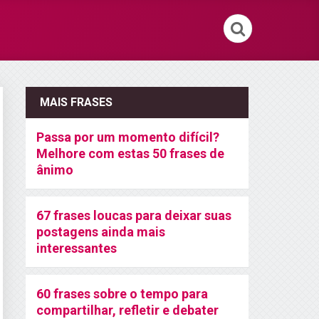
MAIS FRASES
Passa por um momento difícil?
Melhore com estas 50 frases de
ânimo
67 frases loucas para deixar suas
postagens ainda mais
interessantes
60 frases sobre o tempo para
compartilhar, refletir e debater