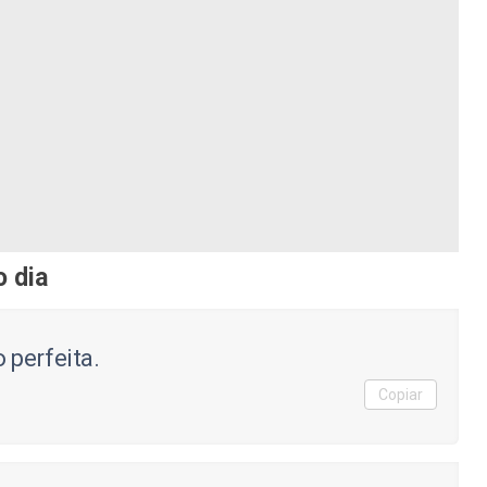
o dia
 perfeita.
Copiar