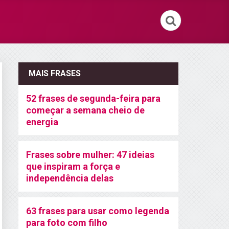
MAIS FRASES
52 frases de segunda-feira para
começar a semana cheio de
energia
Frases sobre mulher: 47 ideias
que inspiram a força e
independência delas
63 frases para usar como legenda
para foto com filho