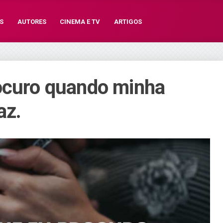
S
AUTORES
CINEMA E TV
ARTIGOS
rocuro quando minha
az.