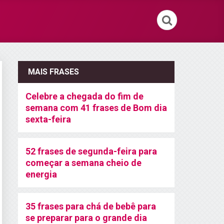
MAIS FRASES
Celebre a chegada do fim de
semana com 41 frases de Bom dia
sexta-feira
52 frases de segunda-feira para
começar a semana cheio de
energia
35 frases para chá de bebê para
se preparar para o grande dia