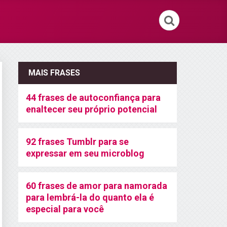
MAIS FRASES
44 frases de autoconfiança para
enaltecer seu próprio potencial
92 frases Tumblr para se
expressar em seu microblog
60 frases de amor para namorada
para lembrá-la do quanto ela é
especial para você