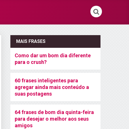
MAIS FRASES
Como dar um bom dia diferente
para o crush?
60 frases inteligentes para
agregar ainda mais conteúdo a
suas postagens
64 frases de bom dia quinta-feira
para desejar o melhor aos seus
amigos