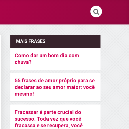
MAIS FRASES
Como dar um bom dia com
chuva?
55 frases de amor próprio para se
declarar ao seu amor maior: você
mesmo!
Fracassar é parte crucial do
sucesso. Toda vez que você
fracassa e se recupera, você