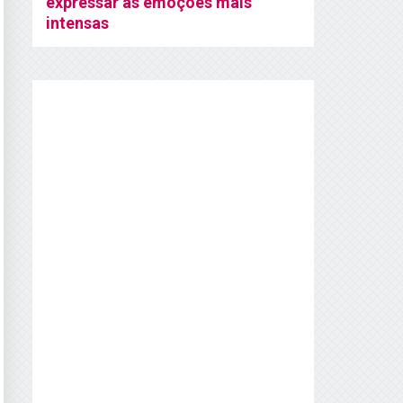
expressar as emoções mais
intensas