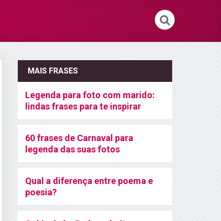
MAIS FRASES
Legenda para foto com marido:
lindas frases para te inspirar
60 frases de Carnaval para
legenda das suas fotos
Qual a diferença entre poema e
poesia?