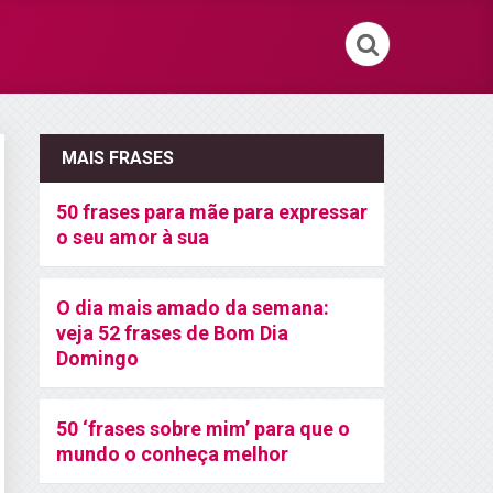
MAIS FRASES
50 frases para mãe para expressar
o seu amor à sua
O dia mais amado da semana:
veja 52 frases de Bom Dia
Domingo
50 ‘frases sobre mim’ para que o
mundo o conheça melhor