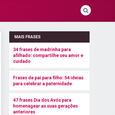
MAIS FRASES
34 frases de madrinha para
afilhado: compartilhe seu amor e
cuidado
Frases de pai para filho: 54 ideias
para celebrar a paternidade
47 frases Dia dos Avós para
homenagear as suas gerações
anteriores