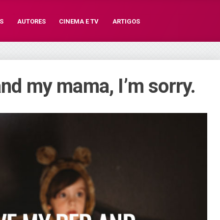
S
AUTORES
CINEMA E TV
ARTIGOS
and my mama, I’m sorry.