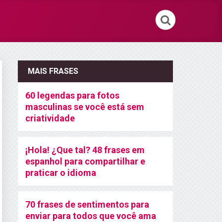
MAIS FRASES
60 legendas para fotos
masculinas se você está sem
criatividade
¡Hola! ¿Que tal? 48 frases em
espanhol para compartilhar e
praticar o idioma
70 frases de sentimentos para
enviar para todos que você ama