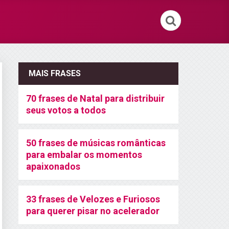
MAIS FRASES
70 frases de Natal para distribuir
seus votos a todos
50 frases de músicas românticas
para embalar os momentos
apaixonados
33 frases de Velozes e Furiosos
para querer pisar no acelerador