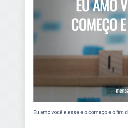
Eu amo você e esse é o começo e o fim d