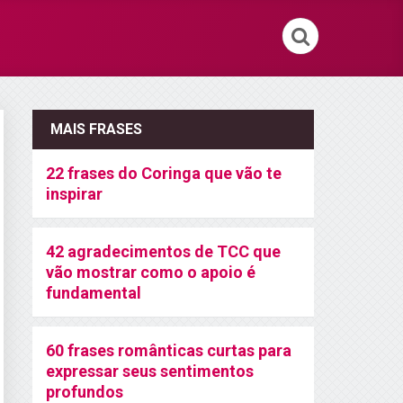
MAIS FRASES
22 frases do Coringa que vão te
inspirar
42 agradecimentos de TCC que
vão mostrar como o apoio é
fundamental
60 frases românticas curtas para
expressar seus sentimentos
profundos