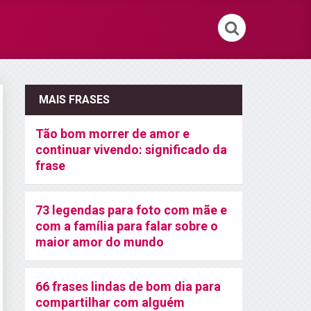
MAIS FRASES
Tão bom morrer de amor e
continuar vivendo: significado da
frase
73 legendas para foto com mãe e
com a família para falar sobre o
maior amor do mundo
66 frases lindas de bom dia para
compartilhar com alguém