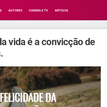
S
AUTORES
CINEMA E TV
ARTIGOS
da vida é a convicção de
.