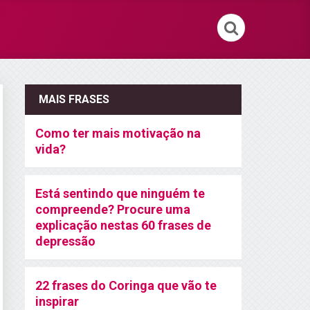
MAIS FRASES
Como ter mais motivação na
vida?
Está sentindo que ninguém te
compreende? Procure uma
explicação nestas 60 frases de
depressão
22 frases do Coringa que vão te
inspirar