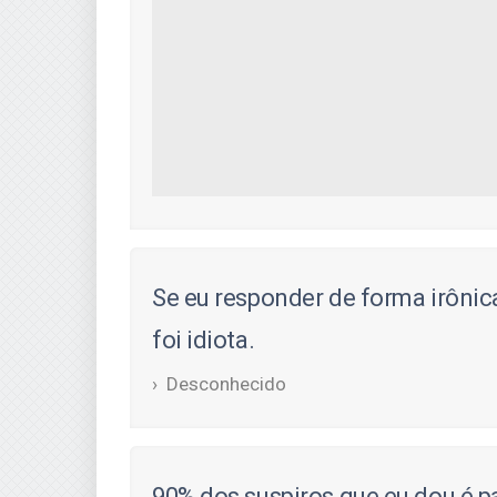
Se eu responder de forma irônic
foi idiota.
Desconhecido
90% dos suspiros que eu dou é p