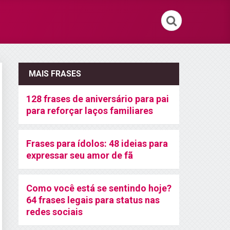
MAIS FRASES
128 frases de aniversário para pai
para reforçar laços familiares
Frases para ídolos: 48 ideias para
expressar seu amor de fã
Como você está se sentindo hoje?
64 frases legais para status nas
redes sociais