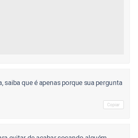
a, saiba que é apenas porque sua pergunta
Copiar
ara evitar de acabar socando alguém.