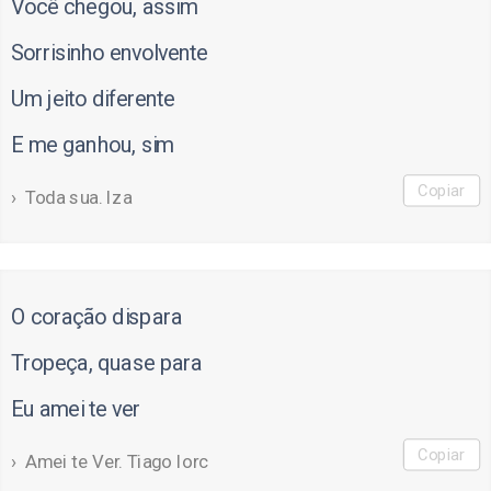
Você chegou, assim
Sorrisinho envolvente
Um jeito diferente
E me ganhou, sim
Copiar
Toda sua. Iza
O coração dispara
Tropeça, quase para
Eu amei te ver
Copiar
Amei te Ver. Tiago Iorc