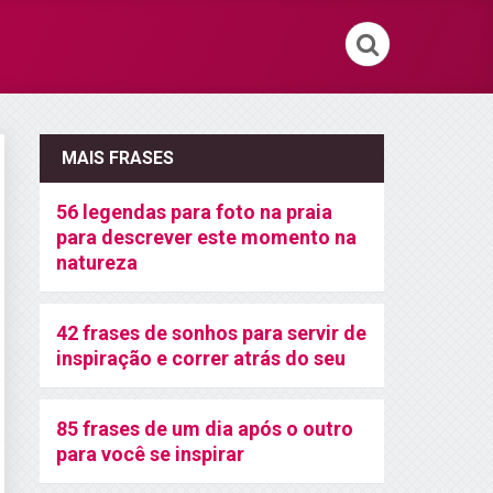
MAIS FRASES
56 legendas para foto na praia
para descrever este momento na
natureza
42 frases de sonhos para servir de
inspiração e correr atrás do seu
85 frases de um dia após o outro
para você se inspirar