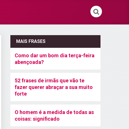
MAIS FRASES
Como dar um bom dia terça-feira
abençoada?
52 frases de irmãs que vão te
fazer querer abraçar a sua muito
forte
O homem é a medida de todas as
coisas: significado