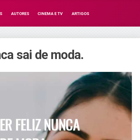
S
AUTORES
CINEMA E TV
ARTIGOS
unca sai de moda.