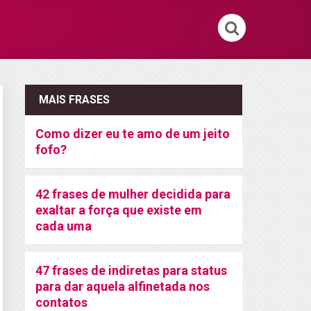
MAIS FRASES
Como dizer eu te amo de um jeito
fofo?
42 frases de mulher decidida para
exaltar a força que existe em
cada uma
47 frases de indiretas para status
para dar aquela alfinetada nos
contatos