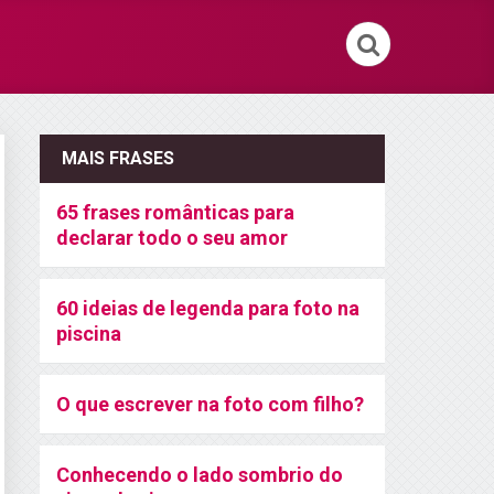
MAIS FRASES
65 frases românticas para
declarar todo o seu amor
60 ideias de legenda para foto na
piscina
O que escrever na foto com filho?
Conhecendo o lado sombrio do