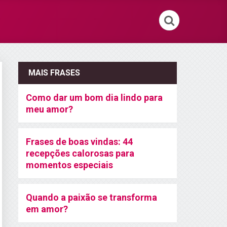
MAIS FRASES
Como dar um bom dia lindo para
meu amor?
Frases de boas vindas: 44
recepções calorosas para
momentos especiais
Quando a paixão se transforma
em amor?