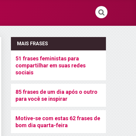
MAIS FRASES
51 frases feministas para
compartilhar em suas redes
sociais
85 frases de um dia após o outro
para você se inspirar
Motive-se com estas 62 frases de
bom dia quarta-feira