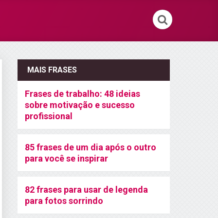
MAIS FRASES
Frases de trabalho: 48 ideias
sobre motivação e sucesso
profissional
85 frases de um dia após o outro
para você se inspirar
82 frases para usar de legenda
para fotos sorrindo