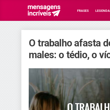
FRASES
LEGENDA
O trabalho afasta d
males: o tédio, o ví